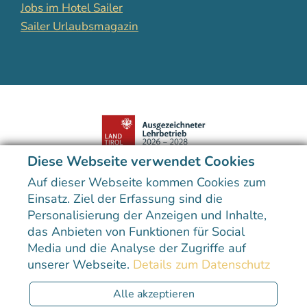
Jobs im Hotel Sailer
Sailer Urlaubsmagazin
Diese Webseite verwendet Cookies
Der Preis unterstreicht die hohe Qualität der kulinarischen
Ausbildung im Hotel Sailer.
Auf dieser Webseite kommen Cookies zum
Einsatz. Ziel der Erfassung sind die
Personalisierung der Anzeigen und Inhalte,
das Anbieten von Funktionen für Social
Media und die Analyse der Zugriffe auf
unserer Webseite.
Details zum Datenschutz
Sitemap
Datenschutzerklärung
Impressum
Erklärung zur Barrierefreiheit
Alle akzeptieren