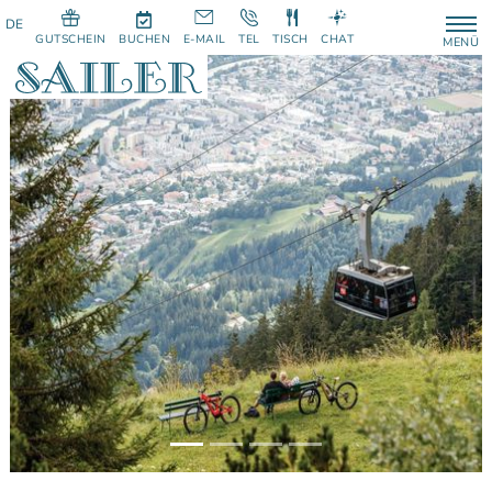
GUTSCHEIN
BUCHEN
E-MAIL
TEL
TISCH
CHAT
MENÜ
Previous
Next