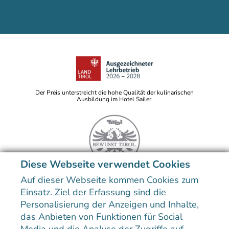
Der Preis unterstreicht die hohe Qualität der kulinarischen
Ausbildung im Hotel Sailer.
Diese Webseite verwendet Cookies
Auf dieser Webseite kommen Cookies zum
Hinweis: Bildtitel, Alt-Texte und Beschreibungen werden
teilweise mit Hilfe von KI erstellt. Weitere Informationen
Einsatz. Ziel der Erfassung sind die
finden Sie in der
Datenschutzerklärung
.
Personalisierung der Anzeigen und Inhalte,
Sitemap
Datenschutzerklärung
Impressum
Erklärung zur Barrierefreiheit
das Anbieten von Funktionen für Social