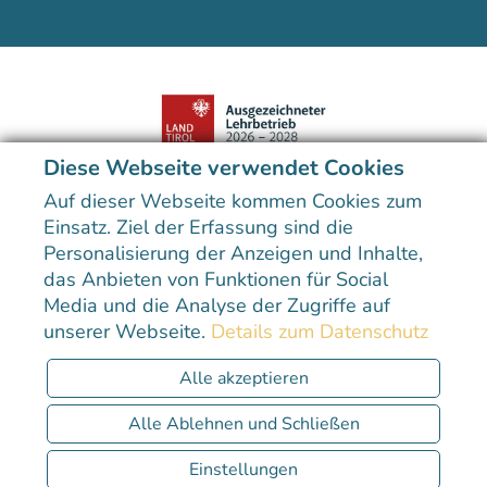
Diese Webseite verwendet Cookies
Der Preis unterstreicht die hohe Qualität der kulinarischen
Ausbildung im Hotel Sailer.
Auf dieser Webseite kommen Cookies zum
Einsatz. Ziel der Erfassung sind die
Personalisierung der Anzeigen und Inhalte,
das Anbieten von Funktionen für Social
Media und die Analyse der Zugriffe auf
unserer Webseite.
Details zum Datenschutz
Sitemap
Datenschutzerklärung
Impressum
Erklärung zur Barrierefreiheit
Alle akzeptieren
CHAT
Alle Ablehnen und Schließen
Einstellungen