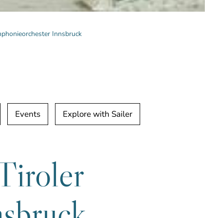
mphonieorchester Innsbruck
Events
Explore with Sailer
Tiroler
nsbruck