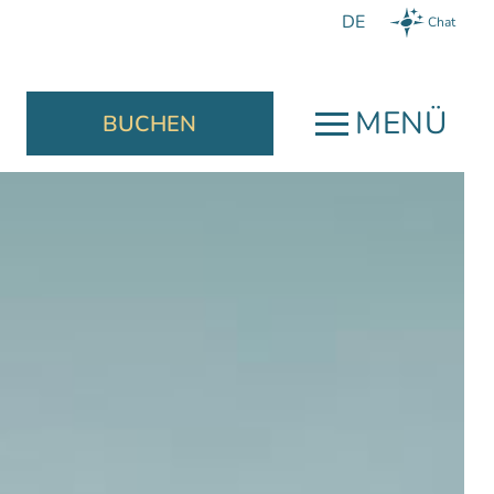
Chat
MENÜ
BUCHEN
Jetzt Buchen
schließen
Wir garantieren
Ihnen:
einen Welcome Drink,
sönlicher
einen Late Check-Out nach
mpfang,
Verfügbarkeit bis 13:00 Uhr,
sbereit und
etent, für
und das beste Angebot für Ihre