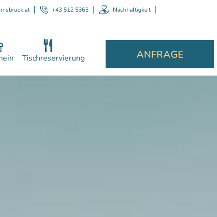
nnsbruck.at
+43 512 5363
Nachhaltigkeit
ANFRAGE
hein
Tischreservierung
Per
E
hilf
komp