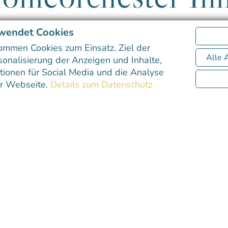
Events,
Sightseeing,
Kategorie:
wendet Cookies
Fr, 30. Aug. 2019
von Hotel Sailer
ommen Cookies zum Einsatz. Ziel der
rte, Musiktheater & mehr 
Alle 
sonalisierung der Anzeigen und Inhalte,
ionen für Social Media und die Analyse
Innsbruck
er Webseite.
Details zum Datenschutz
avierwettbewerbe, Musiktheaterstücke und vieles mehr
unte Mischung aus Spätbarock, Klassik, Romantik und Ge
rn gesellen sich zu modernen Musicals und Kammerspiel
 der Musik: Die Innsbrucker A
des Tiroler Symphonieorchesters Innsbruck stattfinden, 