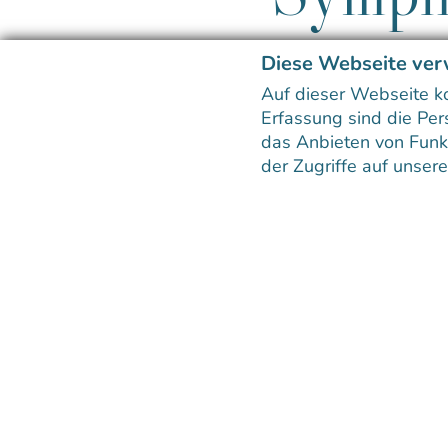
Diese Webseite ver
Auf dieser Webseite k
Klassische Konze
Erfassung sind die Per
das Anbieten von Funkt
der Zugriffe auf unser
Renommierte klassische Konzerte, spannende Kl
das Tiroler Symphonieorchester Innsbruck eine b
Verdi und vielen weiteren weltbekannten Musike
In direkter Nähe zum Haus
Das Haus der Musik, in dem die Veranstaltungen 