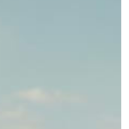
fortiges
individuellen Bedürfnisse.
ühlambiente
rer Ankunft.
otel@sailer-innsbruck.at
+43 512 5363