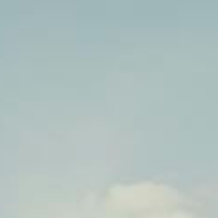
so
Wohlf
bei Ih
h