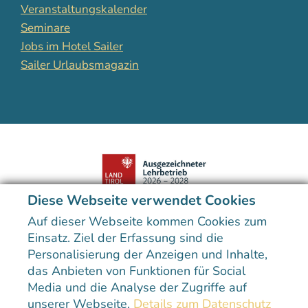
Veranstaltungskalender
Seminare
Jobs im Hotel Sailer
Sailer Urlaubsmagazin
Diese Webseite verwendet Cookies
Der Preis unterstreicht die hohe Qualität der kulinarischen
Ausbildung im Hotel Sailer.
Auf dieser Webseite kommen Cookies zum
Einsatz. Ziel der Erfassung sind die
Personalisierung der Anzeigen und Inhalte,
das Anbieten von Funktionen für Social
Media und die Analyse der Zugriffe auf
unserer Webseite.
Details zum Datenschutz