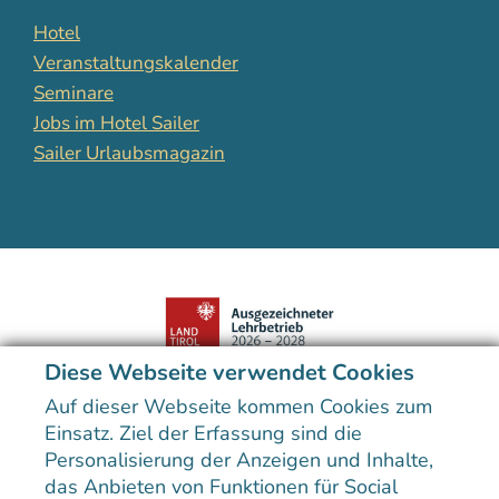
Hotel
Veranstaltungskalender
Seminare
Jobs im Hotel Sailer
Sailer Urlaubsmagazin
Diese Webseite verwendet Cookies
Der Preis unterstreicht die hohe Qualität der kulinarischen
Ausbildung im Hotel Sailer.
Auf dieser Webseite kommen Cookies zum
Einsatz. Ziel der Erfassung sind die
Personalisierung der Anzeigen und Inhalte,
das Anbieten von Funktionen für Social