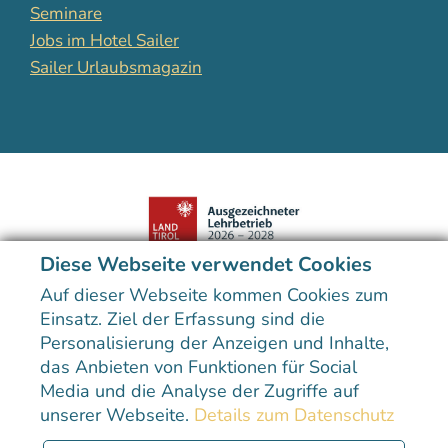
Seminare
Jobs im Hotel Sailer
Sailer Urlaubsmagazin
Diese Webseite verwendet Cookies
Der Preis unterstreicht die hohe Qualität der kulinarischen
Ausbildung im Hotel Sailer.
Auf dieser Webseite kommen Cookies zum
Einsatz. Ziel der Erfassung sind die
Personalisierung der Anzeigen und Inhalte,
das Anbieten von Funktionen für Social
Media und die Analyse der Zugriffe auf
unserer Webseite.
Details zum Datenschutz
Sitemap
Datenschutzerklärung
Impressum
Erklärung zur Barrierefreiheit