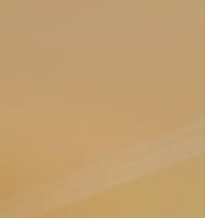
fortiges
individuellen Bedürfnisse.
ühlambiente
rer Ankunft.
otel@sailer-innsbruck.at
+43 512 5363