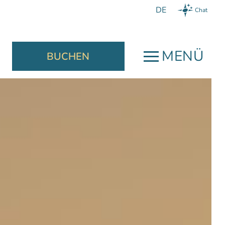
Chat
MENÜ
BUCHEN
Jetzt Buchen
schließen
Wir garantieren
Ihnen:
einen Welcome Drink,
sönlicher
einen Late Check-Out nach
mpfang,
Verfügbarkeit bis 13:00 Uhr,
sbereit und
etent, für
und das beste Angebot für Ihre