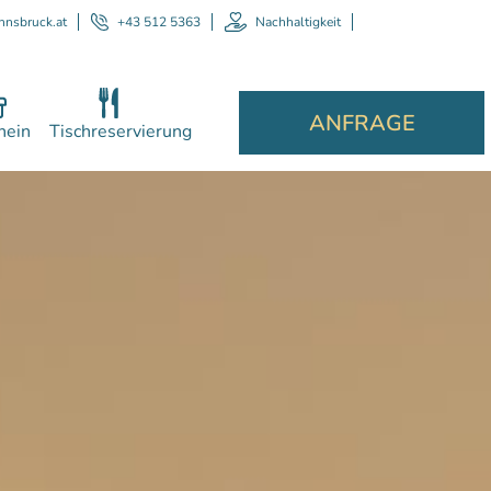
nnsbruck.at
+43 512 5363
Nachhaltigkeit
ANFRAGE
hein
Tischreservierung
Per
E
hilf
komp