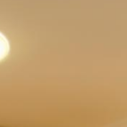
so
Wohlf
bei Ih
h