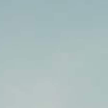
so
Wohlf
bei Ih
h