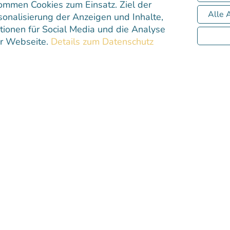
ommen Cookies zum Einsatz. Ziel der
ne historische Bedeutung,
Alle 
sonalisierung der Anzeigen und Inhalte,
nheit besticht: das
ionen für Social Media und die Analyse
er Webseite.
Details zum Datenschutz
nd später Kaiser
nd die
2.657
 Sonne glänzen und dem
Dachkonstruktion wurde
t Bianca Maria Sforza
um und die Macht des
hindeln entwendet, als
et war. Täter und Motiv
ten alle wieder auf: 5
Einzigartige Aussichten bei
Plätzen so abgelegt,
und schneebedeckten Gipfel
 am 16. April in einem