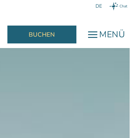
Chat
MENÜ
BUCHEN
Jetzt Buchen
schließen
Wir garantieren
Ihnen:
einen Welcome Drink,
sönlicher
einen Late Check-Out nach
mpfang,
Verfügbarkeit bis 13:00 Uhr,
sbereit und
etent, für
und das beste Angebot für Ihre