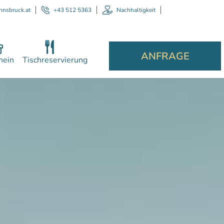
nnsbruck.at
+43 512 5363
Nachhaltigkeit
ANFRAGE
hein
Tischreservierung
Per
E
hilf
komp