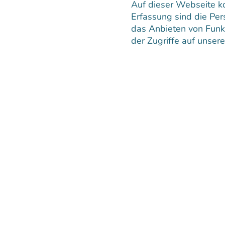
Auf dieser Webseite k
architektonisches Juwel, das nicht nur durch sei
Erfassung sind die Per
sondern auch durch seine außergewöhnliche Schö
das Anbieten von Funkt
Goldene Dachl.
der Zugriffe auf unser
Das Gebäude diente den Tiroler Landesfürsten u
Maximilian I. als repräsentative Residenz.
Was das Goldene Dachl so einzigartig macht, si
feuervergoldeten Kupferschindeln
, die in der
Bauwerk seinen Namen geben. Diese prächtige 
zur Feier der Hochzeit des Kaisers Maximilian mi
angebracht und steht symbolisch für den Reicht
Habsburger Reiches.
FunFact:
Am 12. April 2012 wurden 8 der vergoldeten Sc
für Restaurierungsarbeiten ein Baugerüst erricht
blieben unbekannt. Innerhalb weniger Tage tauch
wurden in Schwaz und Innsbruck an öffentlichen 
dass man sie finden sollte. Zwei weitere wurden