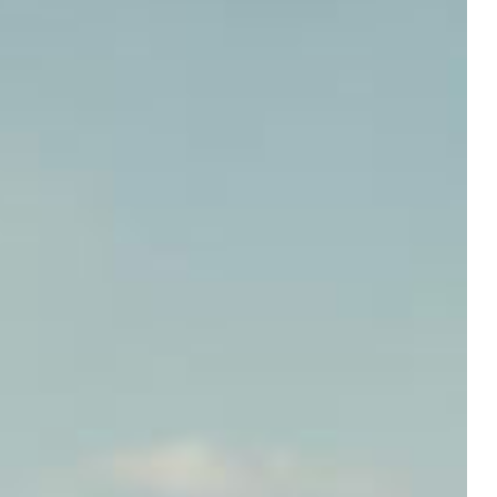
fortiges
individuellen Bedürfnisse.
ühlambiente
rer Ankunft.
otel@sailer-innsbruck.at
+43 512 5363