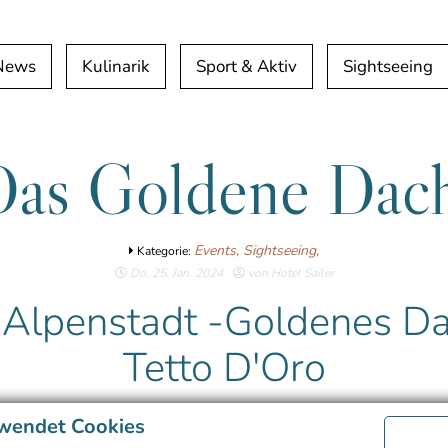
 News
Kulinarik
Sport & Aktiv
Sightseeing
Das Goldene Dach
Events,
Sightseeing,
Kategorie:
Do, 25. Jan. 2024
von Hotel Sailer
Alpenstadt -Goldenes Da
Tetto D'Oro
wendet Cookies
rhebt sich ein