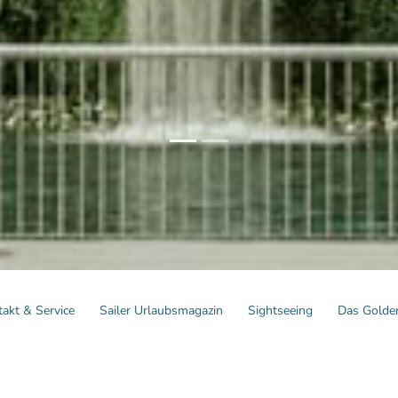
akt & Service
Sailer Urlaubsmagazin
Sightseeing
Das Golde