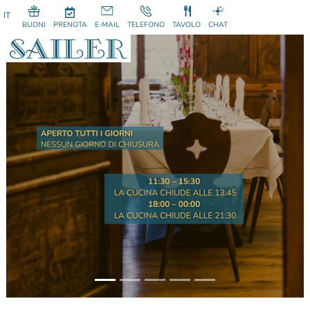
BUONI
PRENOTA
E-MAIL
TELEFONO
TAVOLO
CHAT
Previous
Next