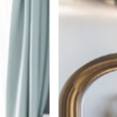
un'
atm
ben
vost
h