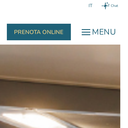
Chat
MENU
PRENOTA ONLINE
Prenotare
Vi garantiamo:
un drink di benvenuto,
un check-out tardivo fino alle
13:00, soggetto a disponibilità,
oglienza
e la migliore offerta per le vostre
onalizzata,
esigenze individuali.
ponibile e
tente, per