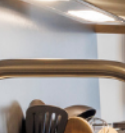
immediata
osfera di
essere al
ro arrivo.
otel@sailer-innsbruck.at
+43 512 5363