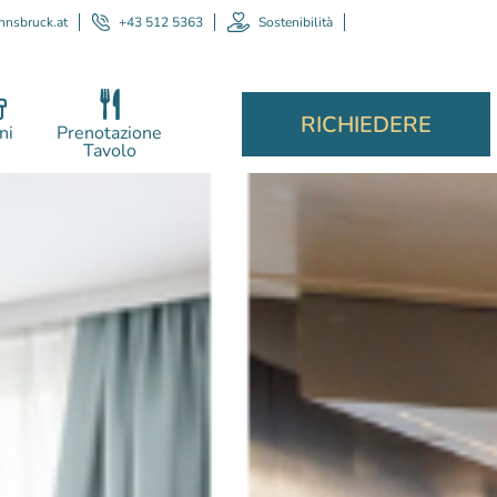
nnsbruck.at
+43 512 5363
Sostenibilità
RICHIEDERE
ni
Prenotazione
Tavolo
Acc
pers
dis
compe